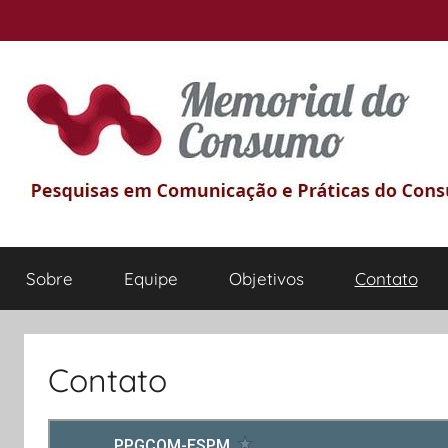
Pular
para
o
conteúdo
Memorial
Pesquisas
em
Sobre
Equipe
Objetivos
Contato
comunicação
do
e
Práticas
Consumo
do
Contato
Consumo