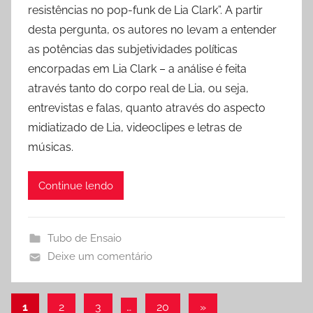
resistências no pop-funk de Lia Clark”. A partir
desta pergunta, os autores no levam a entender
as potências das subjetividades políticas
encorpadas em Lia Clark – a análise é feita
através tanto do corpo real de Lia, ou seja,
entrevistas e falas, quanto através do aspecto
midiatizado de Lia, videoclipes e letras de
músicas.
Continue lendo
Tubo de Ensaio
Deixe um comentário
Paginação
Post
1
2
3
…
20
»