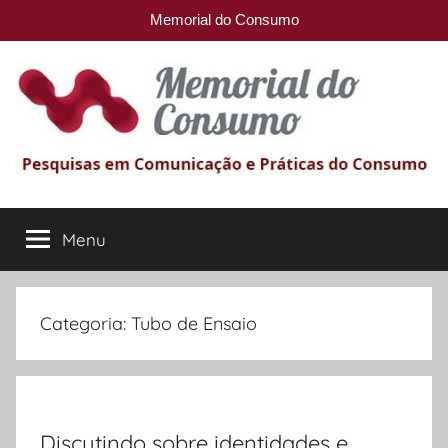
Memorial do Consumo
Pular
para
o
conteúdo
Memorial
Pesquisas
em
Menu
do
comunicação
e
Práticas
Consumo
do
Categoria:
Tubo de Ensaio
Consumo
Discutindo sobre identidades e