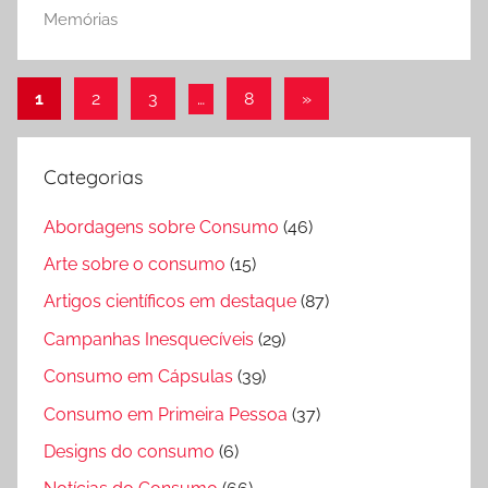
Memórias
Paginação
Post
1
2
3
…
8
»
seguinte
de
posts
Categorias
Abordagens sobre Consumo
(46)
Arte sobre o consumo
(15)
Artigos científicos em destaque
(87)
Campanhas Inesquecíveis
(29)
Consumo em Cápsulas
(39)
Consumo em Primeira Pessoa
(37)
Designs do consumo
(6)