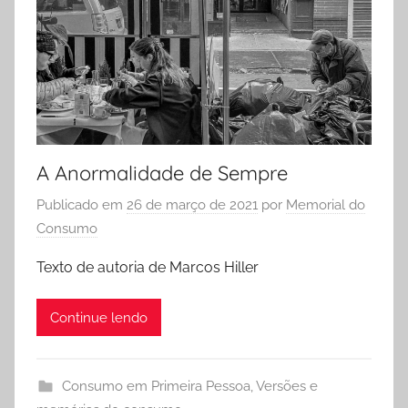
A Anormalidade de Sempre
Publicado em
26 de março de 2021
por
Memorial do
Consumo
Texto de autoria de Marcos Hiller
Continue lendo
Consumo em Primeira Pessoa
,
Versões e