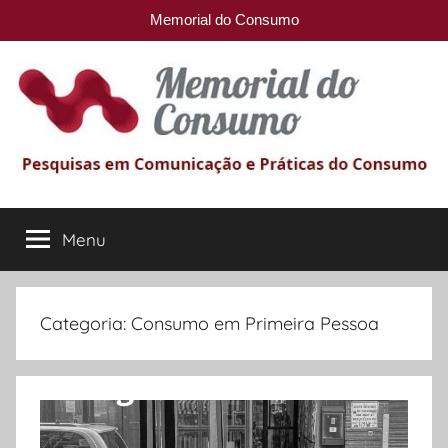
Memorial do Consumo
Pular
para
o
conteúdo
Memorial
Pesquisas
em
Menu
do
comunicação
e
Práticas
Consumo
do
Categoria:
Consumo em Primeira Pessoa
Consumo