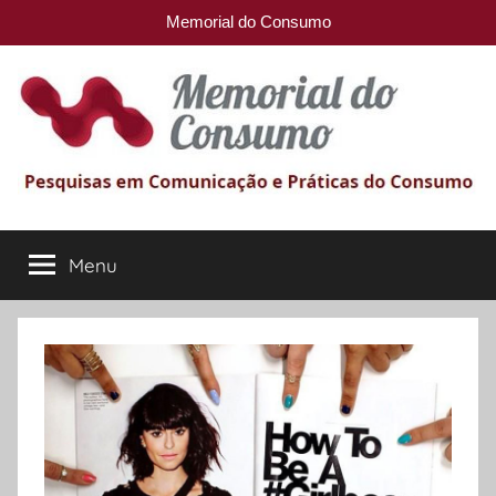
Memorial do Consumo
Pular
para
o
conteúdo
Memorial
Pesquisas
em
Menu
do
comunicação
e
Práticas
Consumo
do
Consumo