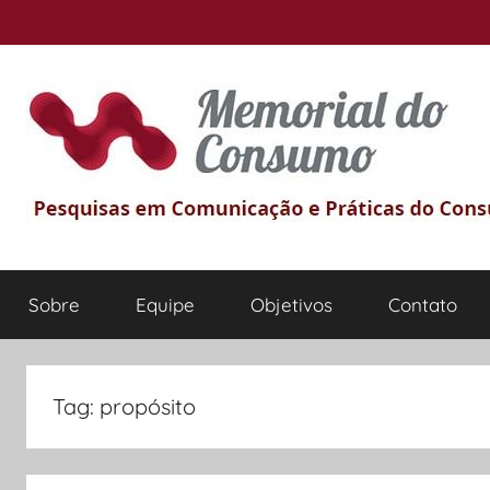
Pular
para
o
conteúdo
Memorial
Pesquisas
em
Sobre
Equipe
Objetivos
Contato
comunicação
do
e
Práticas
Consumo
do
Tag:
propósito
Consumo