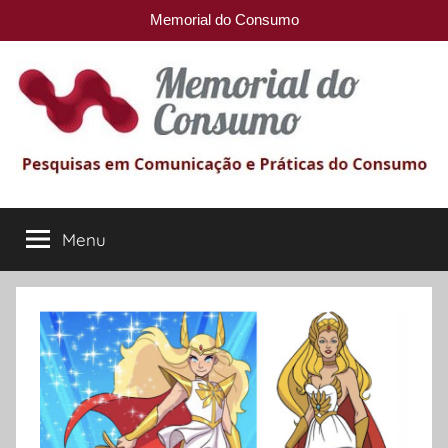
Memorial do Consumo
Pular
para
o
conteúdo
Memorial
Pesquisas
em
Menu
do
comunicação
e
Práticas
Consumo
do
Consumo