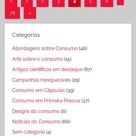
Paginação
Post
«
1
2
3
4
5
6
…
anterior
de
Post
78
»
posts
seguinte
Categorias
Abordagens sobre Consumo
(46)
Arte sobre o consumo
(15)
Artigos científicos em destaque
(87)
Campanhas Inesquecíveis
(29)
Consumo em Cápsulas
(39)
Consumo em Primeira Pessoa
(37)
Designs do consumo
(6)
Notícias do Consumo
(66)
Sem categoria
(4)