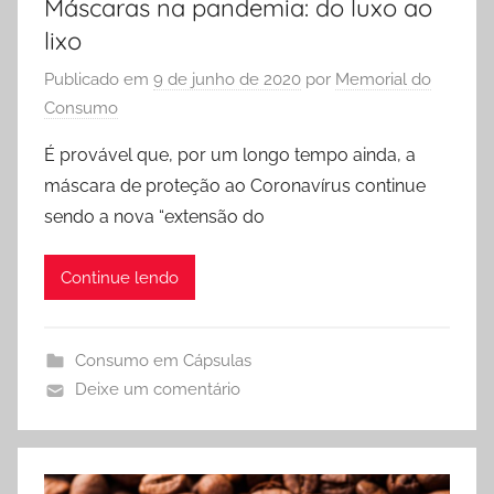
Máscaras na pandemia: do luxo ao
lixo
Publicado em
9 de junho de 2020
por
Memorial do
Consumo
É provável que, por um longo tempo ainda, a
máscara de proteção ao Coronavírus continue
sendo a nova “extensão do
Continue lendo
Consumo em Cápsulas
Deixe um comentário